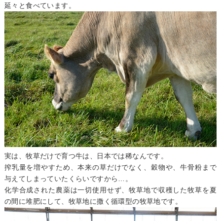
延々と食べています。
実は、牧草だけで育つ牛は、日本では稀なんです。
搾乳量を増やすため、本来の草だけでなく、穀物や、牛骨粉まで
与えてしまっていたくらいですから…。
化学合成された農薬は一切使用せず、牧草地で収穫した牧草を夏
の間に堆肥にして、牧草地に撒く循環型の牧草地です。