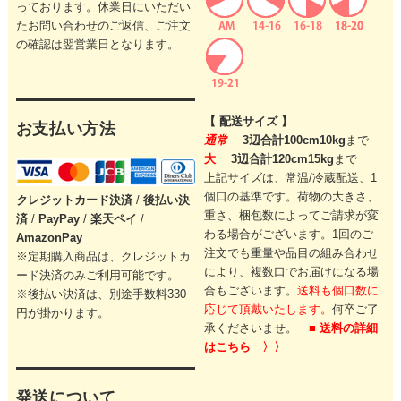
っております。休業日にいただい
たお問い合わせのご返信、ご注文
の確認は翌営業日となります。
【 配送サイズ 】
お支払い方法
通常
3辺合計100cm10kg
まで
大
3辺合計120cm15kg
まで
上記サイズは、常温/冷蔵配送、1
個口の基準です。
荷物の大きさ、
クレジットカード
決済
/
後払い決
重さ、梱包数によってご請求が変
済
/
PayPay
/
楽天ペイ
/
わる場合がございます。
1回のご
AmazonPay
注文でも重量や品目の組み合わせ
※定期購入商品は、クレジットカ
により、
複数口でお届けになる場
ード決済のみご利用可能です。
合もございます。
送料も個口数に
※後払い決済は、別途手数料330
応じて頂戴いたします。
何卒ご了
円が掛かります。
承くださいませ。
■ 送料の詳細
はこちら 〉〉
発送について