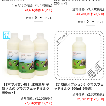
200ml×5
１回だけの場合:
¥3,780
(税込)
通常価格:
¥3,888
(税込)
¥3,456
(本体 ¥3,200)
¥3,780
(本体 ¥3,500)
数量：
セット
数量：
セット
【3本でお買い得】 北海道産 宇
【定期便オプション】グラスフェ
野さんの グラスフェッドミルク
ッドミルク 900ml【毎週】
900ml×3
通常価格:
¥2,700
(税込)
通常価格:
¥8,100
(税込)
¥2,592
(本体 ¥2,400)
¥7,776
(本体 ¥7,200)