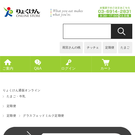
雨宮さんの桃
チッチェ
定期便
たまご
ご案内
Q&A
ログイン
カート
りょくけん通販オンライン
たまご・牛乳
定期便
定期便
グラスフェッドミルク定期便