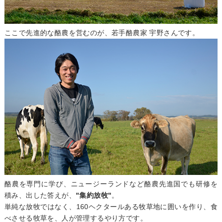
ここで先進的な酪農を営むのが、若手酪農家 宇野さんです。
酪農を専門に学び、ニュージーランドなど酪農先進国でも研修を
積み、出した答えが、
"集約放牧"
。
単純な放牧ではなく、160ヘクタールある牧草地に囲いを作り、食
べさせる牧草を、人が管理するやり方です。