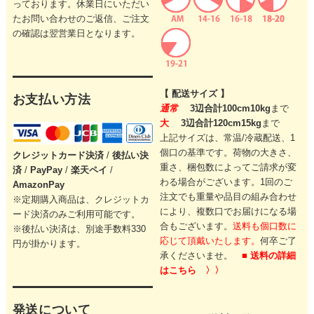
っております。休業日にいただい
たお問い合わせのご返信、ご注文
の確認は翌営業日となります。
【 配送サイズ 】
お支払い方法
通常
3辺合計100cm10kg
まで
大
3辺合計120cm15kg
まで
上記サイズは、常温/冷蔵配送、1
個口の基準です。
荷物の大きさ、
クレジットカード
決済
/
後払い決
重さ、梱包数によってご請求が変
済
/
PayPay
/
楽天ペイ
/
わる場合がございます。
1回のご
AmazonPay
注文でも重量や品目の組み合わせ
※定期購入商品は、クレジットカ
により、
複数口でお届けになる場
ード決済のみご利用可能です。
合もございます。
送料も個口数に
※後払い決済は、別途手数料330
応じて頂戴いたします。
何卒ご了
円が掛かります。
承くださいませ。
■ 送料の詳細
はこちら 〉〉
発送について