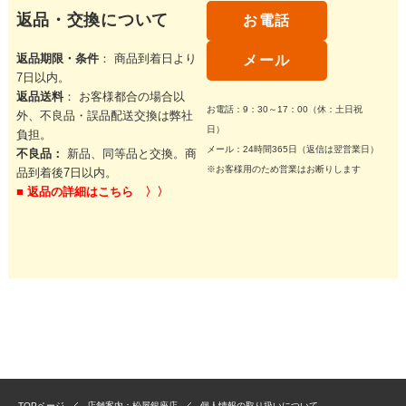
返品・交換について
お電話
返品期限・条件
： 商品到着日より
メール
7日以内。
返品送料
： お客様都合の場合以
お電話：9：30～17：00（休：土日祝
外、不良品・誤品配送交換は弊社
日）
負担。
メール：24時間365日（返信は翌営業日）
不良品：
新品、同等品と交換。商
※お客様用のため営業はお断りします
品到着後7日以内。
■
返品の詳細はこちら 〉〉
TOPページ
店舗案内：松屋銀座店
個人情報の取り扱いについて