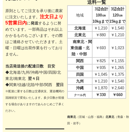
送料一覧
3辺合計
3辺合計
原則としてご注文を承り後に農家
地域
100㎝
120㎝
注文日より
に注文いたします。
10kgまで
15kgまで
5営業日内
に
発送
するように努
北海道
￥1,210
￥1,540
めています。一部商品はそれ以上
北東北
￥880
￥1,210
かかるものもございます。その際
はご連絡させていただきます。
土
南東北・関
曜・日曜は出荷作業を行っており
東信越・北
￥693
￥1,023
ません。
陸・中部
関西
￥825
￥1,155
当店発送後の配達日数 目安
中国
￥935
￥1,265
◆北海道/九州/沖縄/中国/四国/
北
四国
￥1,045
￥1,375
東北/
南東北
翌々日
九州
￥1,210
￥1,540
◆関東/信越/北陸/中部/関西
翌日
沖縄
￥1,870
￥2,640
※配達に要する日数は交通状況、運送機関の
￥330
￥660
クール代
混雑状況で変化いたします。多少日数が前後
する場合がありますのであらかじめご了承く
ださい。
南東北
（宮城・山形・福島）
北東北
（青森・秋
田・岩手）