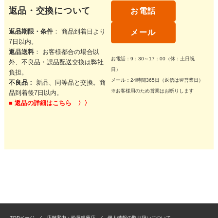
返品・交換について
お電話
返品期限・条件
： 商品到着日より
メール
7日以内。
返品送料
： お客様都合の場合以
お電話：9：30～17：00（休：土日祝
外、不良品・誤品配送交換は弊社
日）
負担。
メール：24時間365日（返信は翌営業日）
不良品：
新品、同等品と交換。商
※お客様用のため営業はお断りします
品到着後7日以内。
■
返品の詳細はこちら 〉〉
TOPページ
店舗案内：松屋銀座店
個人情報の取り扱いについて