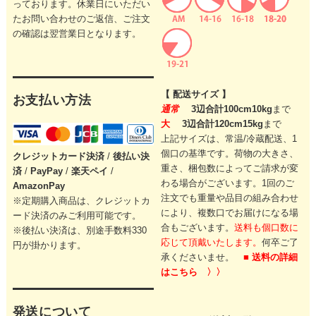
っております。休業日にいただい
たお問い合わせのご返信、ご注文
の確認は翌営業日となります。
【 配送サイズ 】
お支払い方法
通常
3辺合計100cm10kg
まで
大
3辺合計120cm15kg
まで
上記サイズは、常温/冷蔵配送、1
個口の基準です。
荷物の大きさ、
クレジットカード
決済
/
後払い決
重さ、梱包数によってご請求が変
済
/
PayPay
/
楽天ペイ
/
わる場合がございます。
1回のご
AmazonPay
注文でも重量や品目の組み合わせ
※定期購入商品は、クレジットカ
により、
複数口でお届けになる場
ード決済のみご利用可能です。
合もございます。
送料も個口数に
※後払い決済は、別途手数料330
応じて頂戴いたします。
何卒ご了
円が掛かります。
承くださいませ。
■ 送料の詳細
はこちら 〉〉
発送について