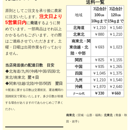
送料一覧
3辺合計
3辺合計
原則としてご注文を承り後に農家
地域
100㎝
120㎝
注文日より
に注文いたします。
10kgまで
15kgまで
5営業日内
に
発送
するように努
北海道
￥1,210
￥1,540
めています。一部商品はそれ以上
北東北
￥880
￥1,210
かかるものもございます。その際
はご連絡させていただきます。
土
南東北・関
曜・日曜は出荷作業を行っており
東信越・北
￥693
￥1,023
ません。
陸・中部
関西
￥825
￥1,155
当店発送後の配達日数 目安
中国
￥935
￥1,265
◆北海道/九州/沖縄/中国/四国/
北
四国
￥1,045
￥1,375
東北/
南東北
翌々日
九州
￥1,210
￥1,540
◆関東/信越/北陸/中部/関西
翌日
沖縄
￥1,870
￥2,640
※配達に要する日数は交通状況、運送機関の
￥330
￥660
クール代
混雑状況で変化いたします。多少日数が前後
する場合がありますのであらかじめご了承く
ださい。
南東北
（宮城・山形・福島）
北東北
（青森・秋
田・岩手）